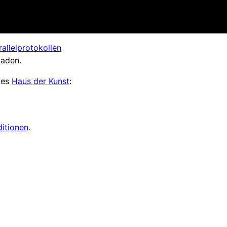
rallelprotokollen
laden.
 des
Haus der Kunst
:
ditionen
.