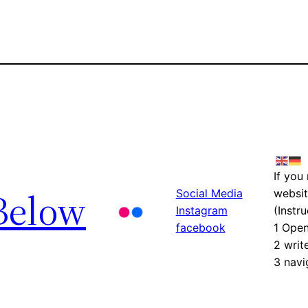
If you
Below
Social Media
websit
Instagram
(Instru
facebook
1 Ope
2 writ
3 navi