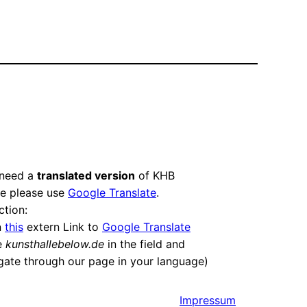
 need a
translated version
of KHB
e please use
Google Translate
.
ction:
n
this
extern Link to
Google Translate
e
kunsthallebelow.de
in the field and
gate through our page in your language)
Impressum