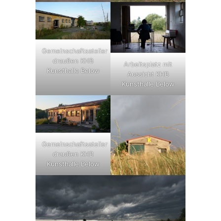
Gemeinschaftsatelier
draußen KHB
Arbeitsplatz mit
Kunsthalle Below
Aussicht KHB
Kunsthalle Below
Gemeinschaftsatelier
draußen KHB
Kunsthalle Below