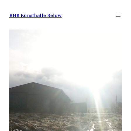
Zum
Inhalt
KHB Kunsthalle Below
springen