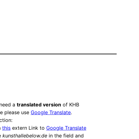
 need a
translated version
of KHB
e please use
Google Translate
.
ction:
n
this
extern Link to
Google Translate
e
kunsthallebelow.de
in the field and