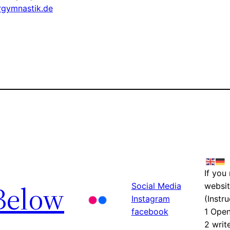
rgymnastik.de
If you
Below
Social Media
websit
Instagram
(Instru
facebook
1 Ope
2 writ