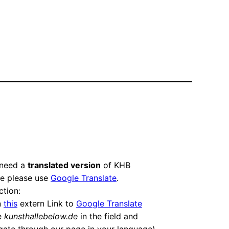
 need a
translated version
of KHB
e please use
Google Translate
.
ction:
n
this
extern Link to
Google Translate
e
kunsthallebelow.de
in the field and