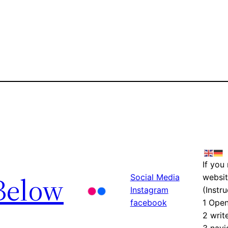
If you
Below
Social Media
websit
Instagram
(Instru
facebook
1 Ope
2 writ