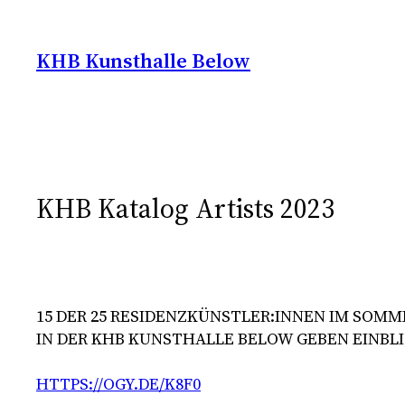
Zum
Inhalt
KHB Kunsthalle Below
springen
KHB Katalog Artists 2023
15 DER 25 RESIDENZKÜNSTLER:INNEN IM SOMME
IN DER KHB KUNSTHALLE BELOW GEBEN EINBLIC
HTT
PS://OGY.DE/K8F0