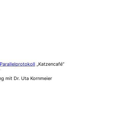
Parallelprotokoll
„Katzencafé“
“
ng mit Dr. Uta Kornmeier