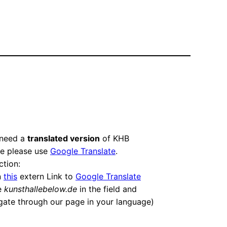
 need a
translated version
of KHB
e please use
Google Translate
.
ction:
n
this
extern Link to
Google Translate
e
kunsthallebelow.de
in the field and
gate through our page in your language)