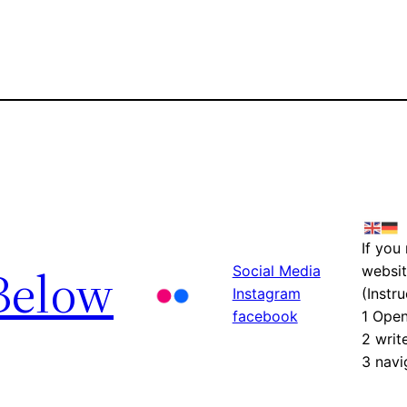
If you
Below
Social Media
websit
Instagram
(Instru
facebook
1 Ope
2 writ
3 navi