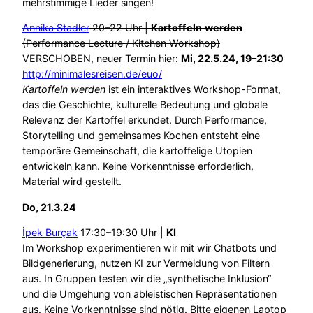
mehrstimmige Lieder singen!
Annika Stadler
20–22 Uhr |
Kartoffeln
werden
(Performance Lecture / Kitchen Workshop)
VERSCHOBEN, neuer Termin hier:
Mi, 22.5.24, 19–21:30
http://minimalesreisen.de/euo/
Kartoffeln werden
ist ein interaktives Workshop-Format,
das die Geschichte, kulturelle Bedeutung und globale
Relevanz der Kartoffel erkundet. Durch Performance,
Storytelling und gemeinsames Kochen entsteht eine
temporäre Gemeinschaft, die kartoffelige Utopien
entwickeln kann. Keine Vorkenntnisse erforderlich,
Material wird gestellt.
Do, 21.3.24
İpek Burçak
17:30–19:30 Uhr |
KI
Im Workshop experimentieren wir mit wir Chatbots und
Bildgenerierung, nutzen KI zur Vermeidung von Filtern
aus. In Gruppen testen wir die „synthetische Inklusion“
und die Umgehung von ableistischen Repräsentationen
aus. Keine Vorkenntnisse sind nötig. Bitte eigenen Laptop