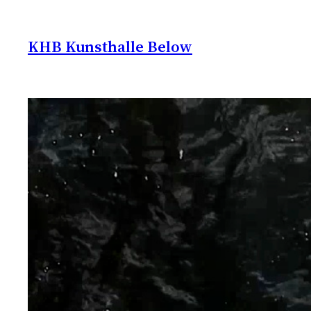
Zum
Inhalt
KHB Kunsthalle Below
springen