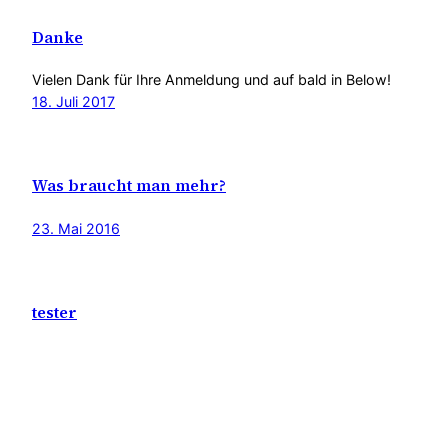
Danke
Vielen Dank für Ihre Anmeldung und auf bald in Below!
18. Juli 2017
Was braucht man mehr?
23. Mai 2016
tester
Erbeerkuchen ljhb jh jb lkqf vklaöd bväka dvkä advkäöa
dfkv adkfv adkv akd bvkad fbkad fka dfbväadäbv adäfb
vaäfb vaädlfb äald fbäla FBÄLa fbloBF ÄLObv lkqf vklaöd
bväka dvkä advkäöa dfkv adkfv adkv akd bvkad fbkad
fka dfbväadäbv adäfb vaäfb vaädlfb äald fbäla FBÄLa